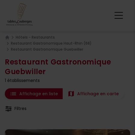
Hôtels - Restaurants
Home
Restaurant Gastronomique Haut-Rhin (68)
Restaurant Gastronomique Guebwiller
Restaurant Gastronomique
Guebwiller
1 établissements
list
map
Affichage en liste
Affichage en carte
Filtres