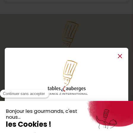
Close
Services
Boutique cadeaux
Téléchargez
Routes gourmandes
Partenaires
l'application gratuite !
Presse
Nos bons plans et découvertes
Créer votre espace personnel