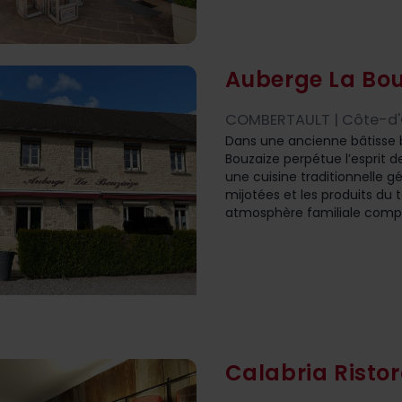
Auberge La Bou
COMBERTAULT | Côte-d'O
Dans une ancienne bâtisse b
Bouzaize perpétue l’esprit d
une cuisine traditionnelle g
mijotées et les produits du 
atmosphère familiale compo
Calabria Risto