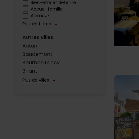
Bien-être et détente
Accueil famille
Animaux
Plus de filtres
arrow_drop_down
Autres villes
Autun
Baudemont
Bourbon Lancy
Briant
Plus de villes
arrow_drop_down