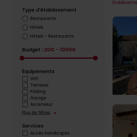
Établisseme
Type d'établissement
Restaurants
Hôtels
Hôtels - Restaurants
Budget :
20€ - 1000€
Équipements
Wifi
Terrasse
Parking
Garage
Ascenseur
Plus de filtres
arrow_drop_down
Services
Accès handicapés