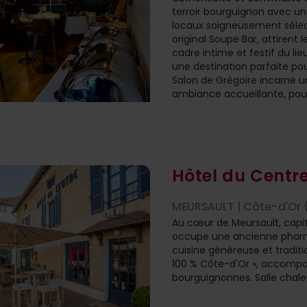
terroir bourguignon avec une
locaux soigneusement séle
original Soupe Bar, attiren
cadre intime et festif du li
une destination parfaite po
Salon de Grégoire incarne 
ambiance accueillante, pour
Hôtel du Centr
MEURSAULT | Côte-d'Or (
Au cœur de Meursault, capit
occupe une ancienne pharma
cuisine généreuse et traditio
100 % Côte-d'Or », accompa
bourguignonnes. Salle chale