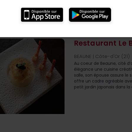
Restaurant Le 
BEAUNE | Côte-d'Or (21)
Au coeur de Beaune, cité d’a
élégance une cuisine créativ
salle, son épouse assure le 
offre un cadre agréable ave
petit jardin japonais dans la 