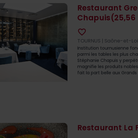
Restaurant Gre
Chapuis
(25,56
favorite_border
TOURNUS | Saône-et-Loir
Institution tournusienne fo
parmi les tables les plus c
Stéphanie Chapuis y perpétue
magnifie les produits nobles 
fait la part belle aux Grand
Restaurant La 