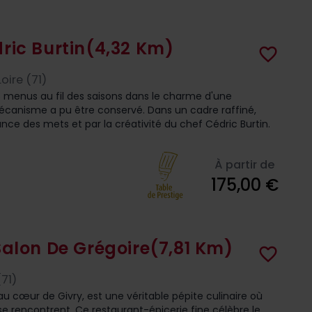
ric Burtin
(4,32 Km)
favorite_border
oire (71)
s menus au fil des saisons dans le charme d'une
écanisme a pu être conservé. Dans un cadre raffiné,
ance des mets et par la créativité du chef Cédric Burtin.
À partir de
175,00 €
Salon De Grégoire
(7,81 Km)
favorite_border
71)
au cœur de Givry, est une véritable pépite culinaire où
 se rencontrent. Ce restaurant-épicerie fine célèbre le