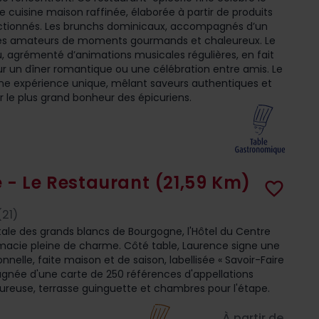
 cuisine maison raffinée, élaborée à partir de produits
ctionnés. Les brunchs dominicaux, accompagnés d’un
t les amateurs de moments gourmands et chaleureux. Le
eu, agrémenté d’animations musicales régulières, en fait
ur un dîner romantique ou une célébration entre amis. Le
une expérience unique, mêlant saveurs authentiques et
 le plus grand bonheur des épicuriens.
e - Le Restaurant
(21,59 Km)
favorite_border
21)
ale des grands blancs de Bourgogne, l'Hôtel du Centre
cie pleine de charme. Côté table, Laurence signe une
nnelle, faite maison et de saison, labellisée « Savoir-Faire
gnée d'une carte de 250 références d'appellations
ureuse, terrasse guinguette et chambres pour l'étape.
À partir de