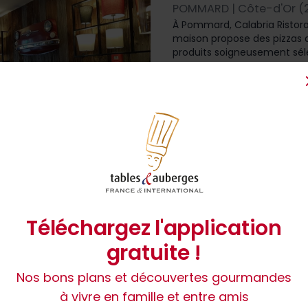
POMMARD | Côte-d'Or (2
À Pommard, Calabria Ristoran
maison propose des pizzas ar
produits soigneusement sélect
Dans une ambiance chaleureus
goût du fait maison et l’envi
Restaurant Aup
POMMARD | Côte-d'Or (2
Enfant du village, Rémi Gen
Téléchargez l'application
la Bourgogne. Produits locau
naissance à des créations ins
gratuite !
poissons et les belles pièc
parenthèse gastronomique i
Nos bons plans et découvertes gourmandes
avancent en parfaite harmo
à vivre en famille et entre amis