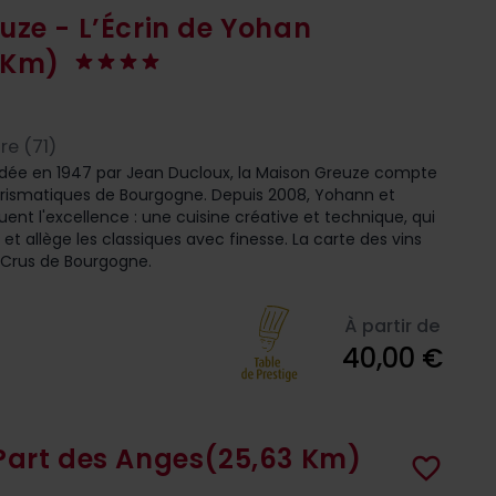
uze - L’Écrin de Yohan
 Km)
e (71)
ndée en 1947 par Jean Ducloux, la Maison Greuze compte
harismatiques de Bourgogne. Depuis 2008, Yohann et
nt l'excellence : une cuisine créative et technique, qui
et allège les classiques avec finesse. La carte des vins
s Crus de Bourgogne.
À partir de
40,00 €
Part des Anges
(25,63 Km)
favorite_border