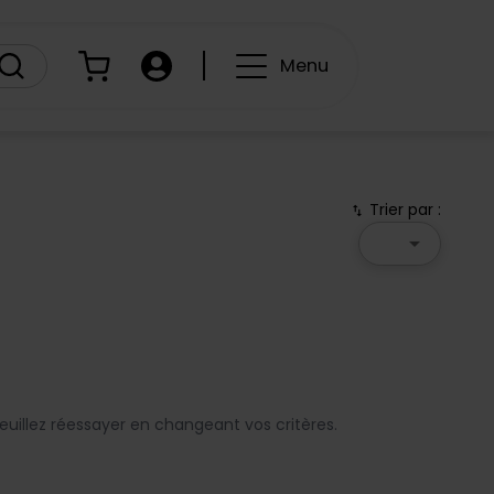
Panier
Compte
Menu
Trier par :
swap_vert
arrow_drop_down
uillez réessayer en changeant vos critères.