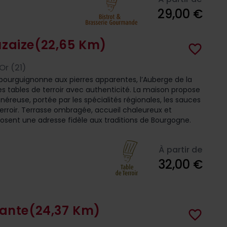
29,00 €
zaize
(22,65 Km)
favorite_border
r (21)
ourguignonne aux pierres apparentes, l’Auberge de la
es tables de terroir avec authenticité. La maison propose
énéreuse, portée par les spécialités régionales, les sauces
terroir. Terrasse ombragée, accueil chaleureux et
sent une adresse fidèle aux traditions de Bourgogne.
À partir de
32,00 €
rante
(24,37 Km)
favorite_border