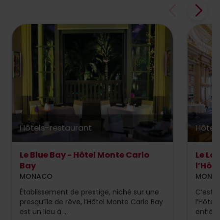
Hôtels-restaurant
Hôtel
Le Blue Bay - Hôtel Monte Carlo
Le Lo
Bay
l’Hôte
MONACO
MONTE
Établissement de prestige, niché sur une
C’est i
presqu’île de rêve, l’Hôtel Monte Carlo Bay
l’Hôtel
est un lieu à ...
entièr