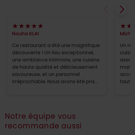
Nouha KLAI
Miche
Ce restaurant a été une magnifique
Un mo
découverte ! Un lieu exceptionnel,
cuisin
une ambiance intimiste, une cuisine
associ
de haute qualité et délicieusement
marqu
savoureuse, et un personnel
accom
irréprochable. Nous avons été pris
faute,
en charge par Mihay, qui s'est
bienve
montré extrêmement accueillant et
somme
d'une grande gentillesse. Il nous a
prend 
fait vivre une expérience
rencon
Notre équipe vous
personnalisée. Nous reviendrons
grand
recommande aussi
sans aucun doute !