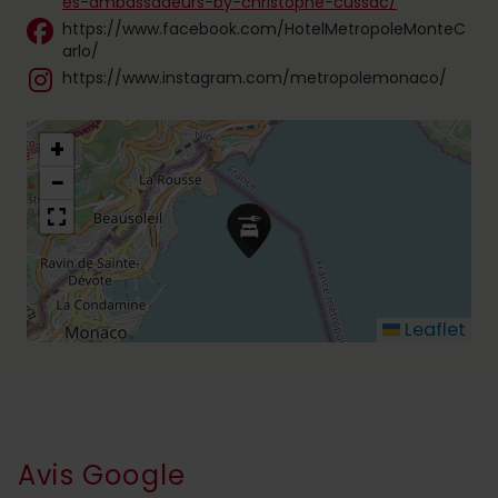
es-ambassadeurs-by-christophe-cussac/
https://www.facebook.com/HotelMetropoleMonteC
arlo/
https://www.instagram.com/metropolemonaco/
+
−
Leaflet
Avis Google