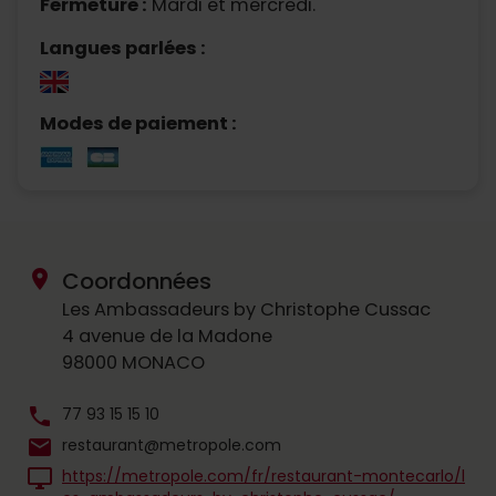
Fermeture :
Mardi et mercredi.
Langues parlées :
Modes de paiement :
location_on
Coordonnées
Les Ambassadeurs by Christophe Cussac
4 avenue de la Madone
98000 MONACO
phone
77 93 15 15 10
mail
restaurant@metropole.com
desktop_windows
https://metropole.com/fr/restaurant-montecarlo/l