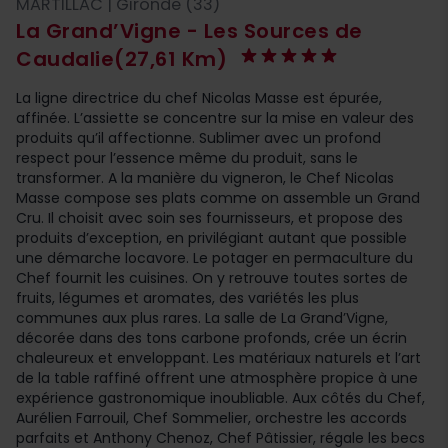
MARTILLAC | Gironde (33)
La Grand’Vigne - Les Sources de
Caudalie
(27,61 Km)
La ligne directrice du chef Nicolas Masse est épurée,
affinée. L’assiette se concentre sur la mise en valeur des
produits qu’il affectionne. Sublimer avec un profond
respect pour l’essence même du produit, sans le
transformer. A la manière du vigneron, le Chef Nicolas
Masse compose ses plats comme on assemble un Grand
Cru. Il choisit avec soin ses fournisseurs, et propose des
produits d’exception, en privilégiant autant que possible
une démarche locavore. Le potager en permaculture du
Chef fournit les cuisines. On y retrouve toutes sortes de
fruits, légumes et aromates, des variétés les plus
communes aux plus rares. La salle de La Grand’Vigne,
décorée dans des tons carbone profonds, crée un écrin
chaleureux et enveloppant. Les matériaux naturels et l’art
de la table raffiné offrent une atmosphère propice à une
expérience gastronomique inoubliable. Aux côtés du Chef,
Aurélien Farrouil, Chef Sommelier, orchestre les accords
parfaits et Anthony Chenoz, Chef Pâtissier, régale les becs