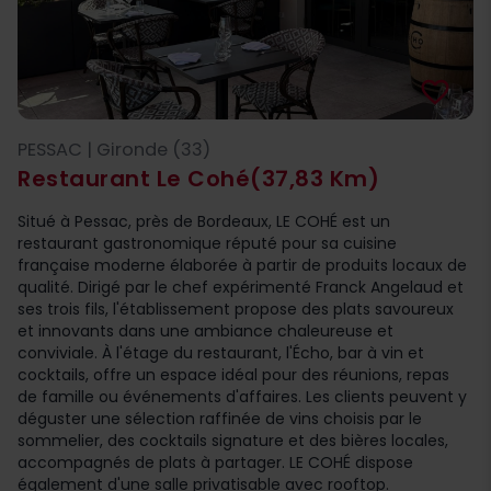
favorite_border
PESSAC | Gironde (33)
Restaurant Le Cohé
(37,83 Km)
Situé à Pessac, près de Bordeaux, LE COHÉ est un
restaurant gastronomique réputé pour sa cuisine
française moderne élaborée à partir de produits locaux de
qualité. Dirigé par le chef expérimenté Franck Angelaud et
ses trois fils, l'établissement propose des plats savoureux
et innovants dans une ambiance chaleureuse et
conviviale. À l'étage du restaurant, l'Écho, bar à vin et
cocktails, offre un espace idéal pour des réunions, repas
de famille ou événements d'affaires. Les clients peuvent y
déguster une sélection raffinée de vins choisis par le
sommelier, des cocktails signature et des bières locales,
accompagnés de plats à partager. LE COHÉ dispose
également d'une salle privatisable avec rooftop.