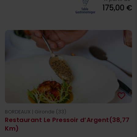
175,00 €
favorite_border
BORDEAUX | Gironde (33)
Restaurant Le Pressoir d’Argent
(38,77
Km)