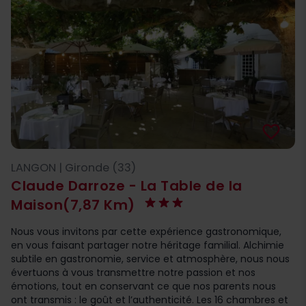
favorite_border
LANGON | Gironde (33)
Claude Darroze - La Table de la
Maison
(7,87 Km)
Nous vous invitons par cette expérience gastronomique,
en vous faisant partager notre héritage familial. Alchimie
subtile en gastronomie, service et atmosphère, nous nous
évertuons à vous transmettre notre passion et nos
émotions, tout en conservant ce que nos parents nous
ont transmis : le goût et l’authenticité. Les 16 chambres et