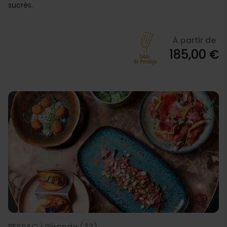
sucrés.
À partir de
185,00 €
favorite_border
PESSAC | Gironde (33)