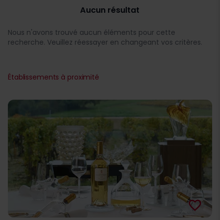
Aucun résultat
Nous n'avons trouvé aucun éléments pour cette
recherche. Veuillez réessayer en changeant vos critères.
Établissements à proximité
favorite_border