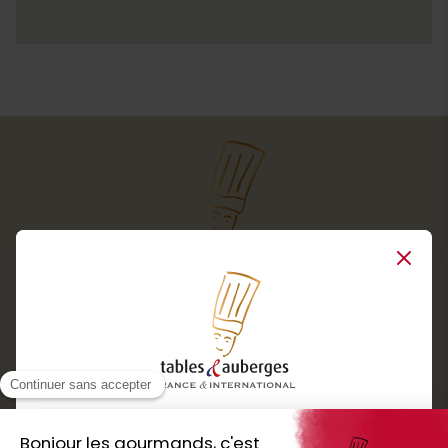
Close
Services
Boutique cadeaux
Téléchargez
Routes gourmandes