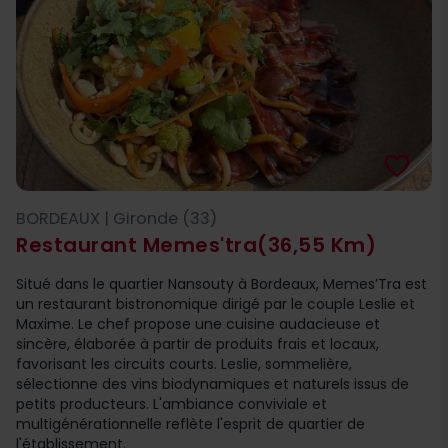
favorite_border
BORDEAUX | Gironde (33)
Restaurant Memes'tra
(36,55 Km)
​Situé dans le quartier Nansouty à Bordeaux, Memes’Tra est
un restaurant bistronomique dirigé par le couple Leslie et
Maxime. Le chef propose une cuisine audacieuse et
sincère, élaborée à partir de produits frais et locaux,
favorisant les circuits courts. Leslie, sommelière,
sélectionne des vins biodynamiques et naturels issus de
petits producteurs. L'ambiance conviviale et
multigénérationnelle reflète l'esprit de quartier de
l'établissement.