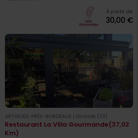
À partir de
30,00 €
favorite_border
ARTIGUES-PRÈS-BORDEAUX | Gironde (33)
Restaurant La Villa Gourmande
(37,02
Km)