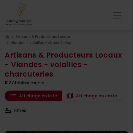
Artisans & Producteurs Locaux
Home
Viandes - volailles - charcuteries
Artisans & Producteurs Locaux
- Viandes - volailles -
charcuteries
102 établissements
list
map
Affichage en liste
Affichage en carte
Filtres