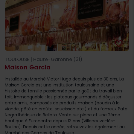
favorite_border
TOULOUSE | Haute-Garonne (31)
Maison Garcia
Installée au Marché Victor Hugo depuis plus de 30 ans, La
Maison Garcia est une institution toulousaine et une
histoire de famille passionnée par le goût du travail bien
fait. Immanquable : les plateaux gourmands à déguster
entre amis, composés de produits maison (boudin à la
viande, pâté en croûte, saucisson etc.) et du fameux Pata
Negra Ibérique de Bellota. Vente sur place et une 2ème
boutique à Eurocentre depuis 13 ans (Villeneuve-lès-
Bouloc). Depuis cette année, retrouvez les également au
Marché des Carmes de Toulouse