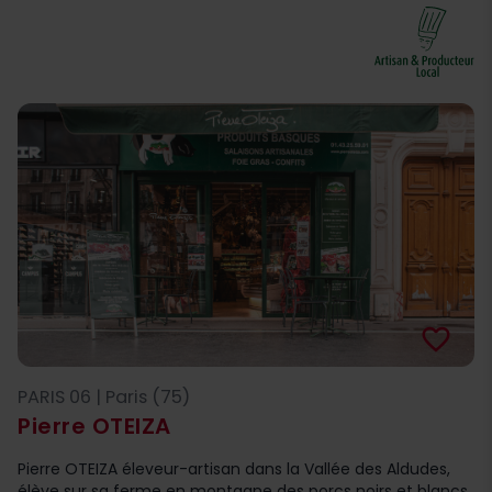
favorite_border
PARIS 06 | Paris (75)
Pierre OTEIZA
Pierre OTEIZA éleveur-artisan dans la Vallée des Aldudes,
élève sur sa ferme en montagne des porcs noirs et blancs