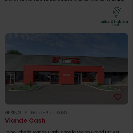
favorite_border
HESINGUE | Haut-Rhin (68)
Viande Cash
La boucherie Viande Cash, dans la région Grand Est, est