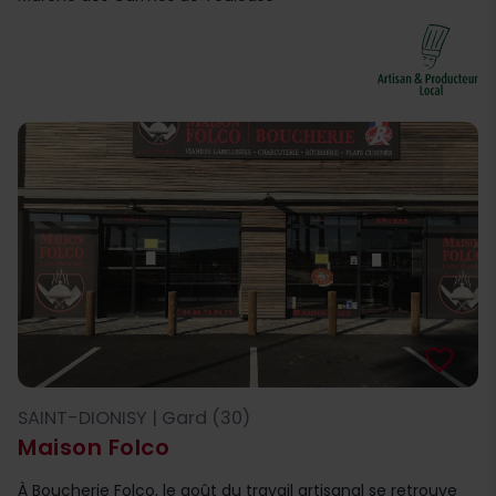
favorite_border
SAINT-DIONISY | Gard (30)
Maison Folco
À Boucherie Folco, le goût du travail artisanal se retrouve