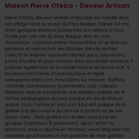
Maison Pierre Oteiza - Éleveur Artisan
Pierre OTEIZA, éleveur-artisan charcutier est installé dans
son village natal au coeur du Pays Basque. Depuis 40 ans,
avec quelques éleveurs passionnés, il a relancé la race
locale porc pie noir du Pays Basque alors en voie
d’extinction. La Maison Pierre Oteiza affine à l’air libre ses
jambons et ventrèches des Aldudes dans le séchoir
collectif et élabore saucisses sèches, jésus, saucissons,
pâtés, boudins et plats cuisinés dans son atelier artisanal. Il
propose également de la viande fraîche de Kintoa AOP. 9
boutiques en France et une boutique en ligne
www.pierreoteiza.com. Prestations sur mesure : buffets,
cocktails, compositions gourmandes, colis cadeaux.
Plateaux-apéros à emporter. Aux Aldudes, balade sur le
sentier pédagogique du porc basque en accès libre et
gratuit toute l’année et parcours éducatif, ludique de la
galerie à la découverte du séchoir à jambon et de son
savoir-faire. Visite guidée sur rendez-vous pour les
groupes (minimum 15 personnes). Après l’effort le
réconfort, sous la glycine en terrasse, venez déguster nos
assiettes gourmandes et nos galettes de maïs garnies.