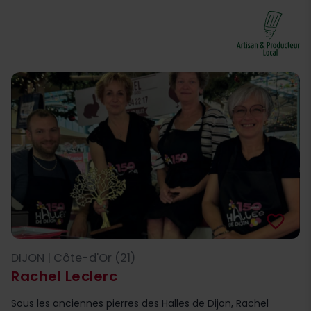
favorite_border
DIJON | Côte-d'Or (21)
Rachel Leclerc
Sous les anciennes pierres des Halles de Dijon, Rachel