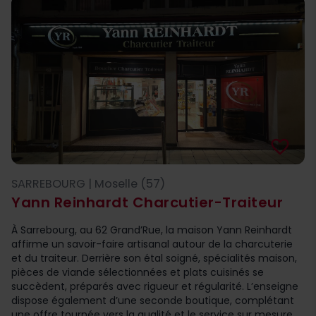
favorite_border
SARREBOURG | Moselle (57)
Yann Reinhardt Charcutier-Traiteur
À Sarrebourg, au 62 Grand’Rue, la maison Yann Reinhardt
affirme un savoir-faire artisanal autour de la charcuterie
et du traiteur. Derrière son étal soigné, spécialités maison,
pièces de viande sélectionnées et plats cuisinés se
succèdent, préparés avec rigueur et régularité. L’enseigne
dispose également d’une seconde boutique, complétant
une offre tournée vers la qualité et le service sur mesure.