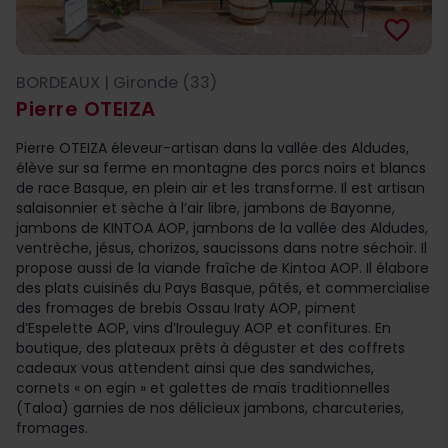
favorite_border
BORDEAUX | Gironde (33)
Pierre OTEIZA
Pierre OTEIZA éleveur-artisan dans la vallée des Aldudes,
élève sur sa ferme en montagne des porcs noirs et blancs
de race Basque, en plein air et les transforme. Il est artisan
salaisonnier et sèche à l’air libre, jambons de Bayonne,
jambons de KINTOA AOP, jambons de la vallée des Aldudes,
ventrèche, jésus, chorizos, saucissons dans notre séchoir. Il
propose aussi de la viande fraîche de Kintoa AOP. Il élabore
des plats cuisinés du Pays Basque, pâtés, et commercialise
des fromages de brebis Ossau Iraty AOP, piment
d’Espelette AOP, vins d’Irouleguy AOP et confitures. En
boutique, des plateaux prêts à déguster et des coffrets
cadeaux vous attendent ainsi que des sandwiches,
cornets « on egin » et galettes de maïs traditionnelles
(Taloa) garnies de nos délicieux jambons, charcuteries,
fromages.