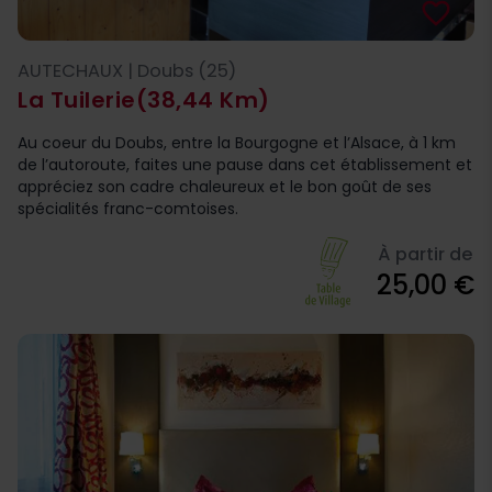
favorite_border
AUTECHAUX | Doubs (25)
La Tuilerie
(38,44 Km)
Au coeur du Doubs, entre la Bourgogne et l’Alsace, à 1 km
de l’autoroute, faites une pause dans cet établissement et
appréciez son cadre chaleureux et le bon goût de ses
spécialités franc-comtoises.
À partir de
25,00 €