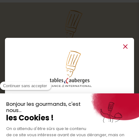
Close
Services
Boutique cadeaux
Téléchargez
Routes gourmandes
Partenaires
l'application gratuite !
Presse
Nos bons plans et découvertes
Créer votre espace personnel
gourmandes à vivre en famille et entre