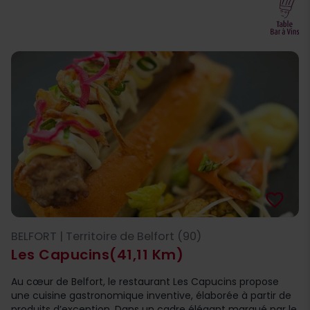
favorite_border
BELFORT | Territoire de Belfort (90)
Les Capucins
(41,11 Km)
Au cœur de Belfort, le restaurant Les Capucins propose
une cuisine gastronomique inventive, élaborée à partir de
produits d’exception. Dans un cadre élégant marqué par le