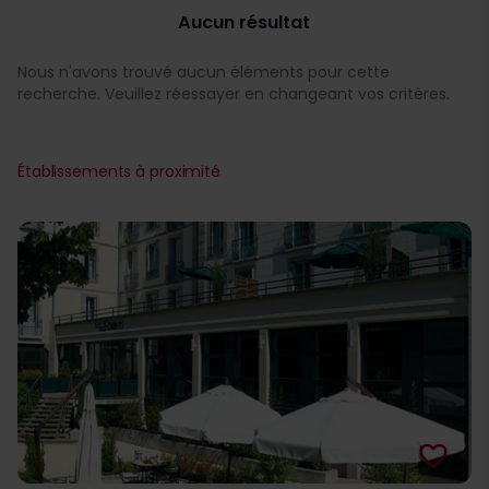
Aucun résultat
Nous n'avons trouvé aucun éléments pour cette
recherche. Veuillez réessayer en changeant vos critères.
Établissements à proximité
favorite_border