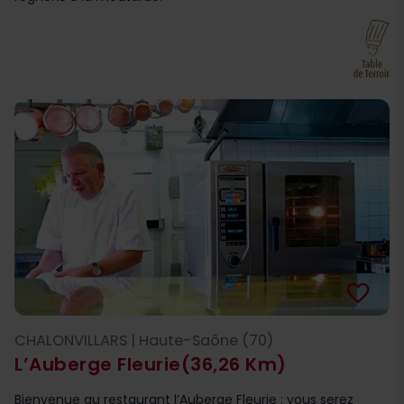
favorite_border
CHALONVILLARS | Haute-Saône (70)
L’Auberge Fleurie
(36,26 Km)
Bienvenue au restaurant l’Auberge Fleurie : vous serez