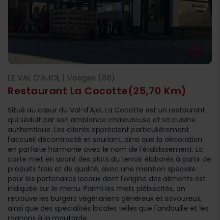
favorite_border
LE VAL D’AJOL | Vosges (88)
Restaurant La Cocotte
(25,70 Km)
Situé au cœur du Val-d'Ajol, La Cocotte est un restaurant
qui séduit par son ambiance chaleureuse et sa cuisine
authentique. Les clients apprécient particulièrement
l'accueil décontracté et souriant, ainsi que la décoration
en parfaite harmonie avec le nom de l'établissement. La
carte met en avant des plats du terroir élaborés à partir de
produits frais et de qualité, avec une mention spéciale
pour les partenaires locaux dont l'origine des aliments est
indiquée sur le menu. Parmi les mets plébiscités, on
retrouve les burgers végétariens généreux et savoureux,
ainsi que des spécialités locales telles que l'andouille et les
rognons à la moutarde.