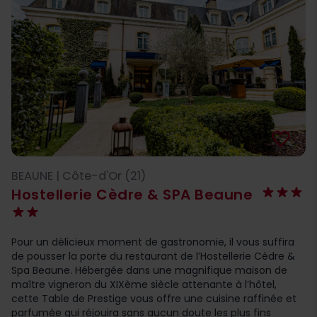
favorite_border
BEAUNE | Côte-d'Or (21)
Hostellerie Cèdre & SPA Beaune
Pour un délicieux moment de gastronomie, il vous suffira
de pousser la porte du restaurant de l’Hostellerie Cèdre &
Spa Beaune. Hébergée dans une magnifique maison de
maître vigneron du XIXème siècle attenante à l’hôtel,
cette Table de Prestige vous offre une cuisine raffinée et
parfumée qui réjouira sans aucun doute les plus fins