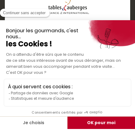
Services
Boutique cadeaux
Téléchargez
Routes gourmandes
Partenaires
l'application gratuite !
Presse
Nos bons plans et découvertes
Créer votre espace personnel
gourmandes à vivre en famille et entre
Informations légales
amis
Mentions légales
Politique de confidentialité des données
Conditions générales de vente
Médiateur de la consommation
Nous contacter
Rejoignez-nous