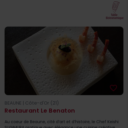
favorite_border
BEAUNE | Côte-d'Or (21)
Restaurant Le Benaton
Au coeur de Beaune, cité d’art et d’histoire, le Chef Keishi
SUGIMURA pratique avec élégance une cuisine créative,