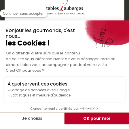
Services
Boutique cadeaux
Téléchargez
Routes gourmandes
Partenaires
l'application gratuite !
Presse
Nos bons plans et découvertes
Créer votre espace personnel
gourmandes à vivre en famille et entre
Informations légales
amis
Mentions légales
Politique de confidentialité des données
Conditions générales de vente
Médiateur de la consommation
Nous contacter
Rejoignez-nous