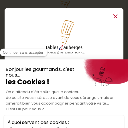
Close
Services
Boutique cadeaux
Téléchargez
Routes gourmandes
Partenaires
l'application gratuite !
Presse
Nos bons plans et découvertes
Créer votre espace personnel
gourmandes à vivre en famille et entre
Informations légales
amis
Mentions légales
Politique de confidentialité des données
Conditions générales de vente