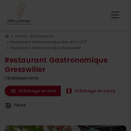
Hôtels - Restaurants
Home
Restaurant Gastronomique Bas-Rhin (67)
Restaurant Gastronomique Gresswiller
Restaurant Gastronomique
Gresswiller
1 établissements
list
map
Affichage en liste
Affichage en carte
Filtres