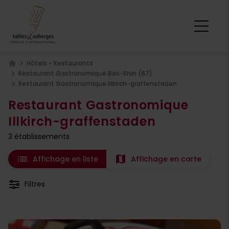
Hôtels - Restaurants
Home
Restaurant Gastronomique Bas-Rhin (67)
Restaurant Gastronomique Illkirch-graffenstaden
Restaurant Gastronomique
Illkirch-graffenstaden
3 établissements
list
map
Affichage en liste
Affichage en carte
Filtres