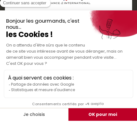
Boutique cadeaux
Téléchargez
Routes gourmandes
Partenaires
l'application gratuite !
Presse
Nos bons plans et découvertes
Créer votre espace personnel
gourmandes à vivre en famille et entre
Informations légales
amis
Mentions légales
Politique de confidentialité des données
Conditions générales de vente
Médiateur de la consommation
Nous contacter
Rejoignez-nous