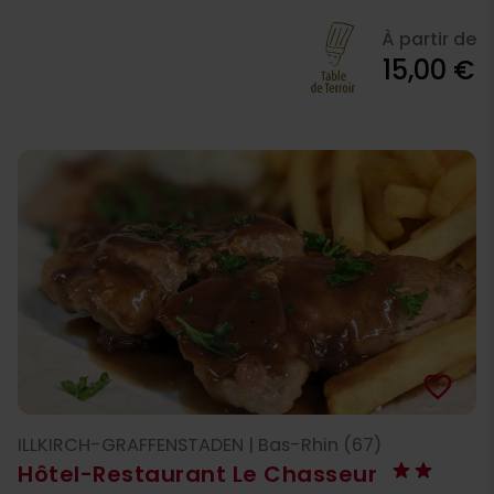
À partir de
15,00 €
favorite_border
ILLKIRCH-GRAFFENSTADEN | Bas-Rhin (67)
Hôtel-Restaurant Le Chasseur