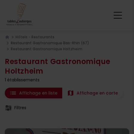
Hôtels - Restaurants
Home
Restaurant Gastronomique Bas-Rhin (67)
Restaurant Gastronomique Holtzheim
Restaurant Gastronomique
Holtzheim
1 établissements
list
map
Affichage en liste
Affichage en carte
Filtres