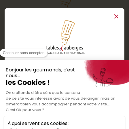
Close
Services
Boutique cadeaux
Téléchargez
Routes gourmandes
Partenaires
l'application gratuite !
Presse
Nos bons plans et découvertes
Créer votre espace personnel
gourmandes à vivre en famille et entre
Informations légales
amis
Mentions légales
Politique de confidentialité des données
Conditions générales de vente